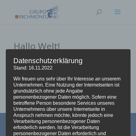
Hallo Welt!
von
admin
|
Nov. 14, 2019
|
Allgemein
Datenschutzerklärung
Stand: 16.11.2022
Wir freuen uns sehr über Ihr Interesse an unserem
Willkommen bei WordPress. Dies ist dein erster
Unternehmen. Eine Nutzung der Internetseiten ist
Beitrag. Bearbeite oder lösche ihn und beginne mit
grundsätzlich ohne jede Angabe
dem Schreiben!
personenbezogener Daten möglich. Sofern eine
betroffene Person besondere Services unseres
Unternehmens über unsere Internetseite in
Anspruch nehmen möchte, könnte jedoch eine
Verarbeitung personenbezogener Daten
erforderlich werden. Ist die Verarbeitung
Kontakt
|
Impressum
|
Datenschutz
personenbezogener Daten erforderlich und